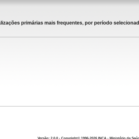
alizações primárias mais frequentes, por período selecionad
Versão: 2.0.0 - Copyright© 1996-2026 INCA - Ministério da Saú