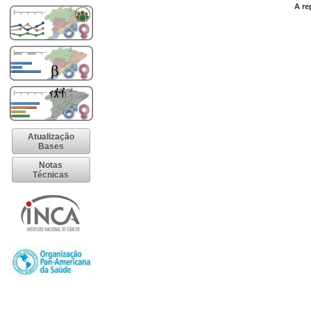
A re
Atualização
Bases
Notas
Técnicas