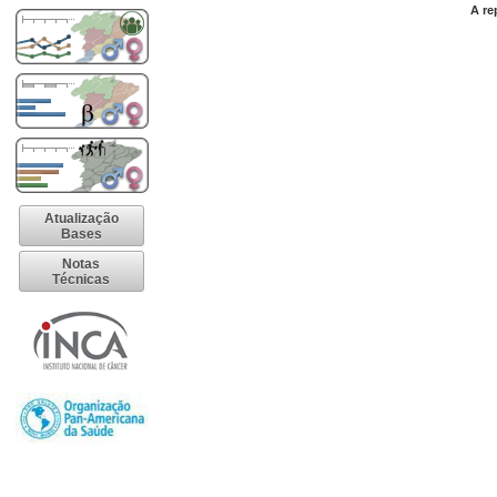
A re
Atualização
Bases
Notas
Técnicas