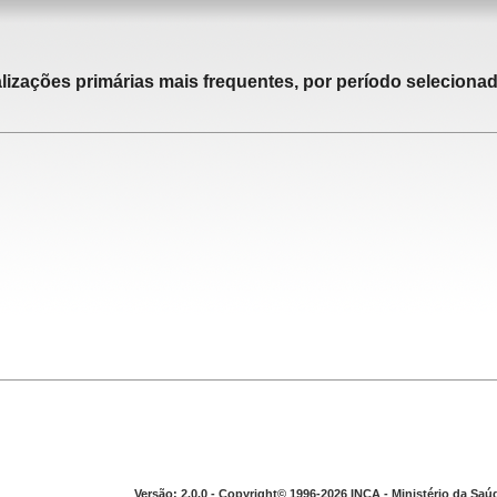
alizações primárias mais frequentes, por período selecionad
Versão: 2.0.0 - Copyright© 1996-2026 INCA - Ministério da Saú