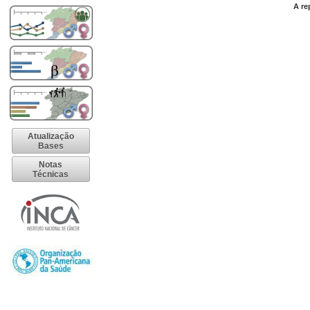
A re
Atualização
Bases
Notas
Técnicas