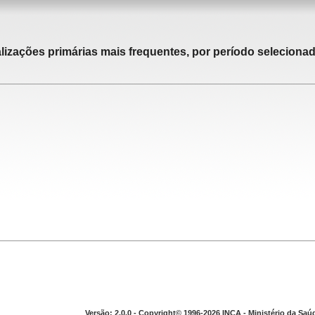
alizações primárias mais frequentes, por período selecionad
Versão: 2.0.0 - Copyright© 1996-2026 INCA - Ministério da Saú