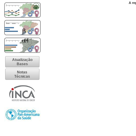
A re
Atualização
Bases
Notas
Técnicas