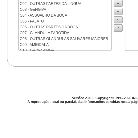
C02 - OUTRAS PARTES DA LINGUA
C03 - GENGIVA
C04 - ASSOALHO DA BOCA
C05 - PALATO
C06 - OUTRAS PARTES DA BOCA
C07 - GLANDULA PAROTIDA
C08 - OUTRAS GLANDULAS SALIVARES MAIORES
C09 - AMIGDALA
C10 - OROFARINGE
C11 - NASOFARINGE
C12 - SEIO PIRIFORME
C13 - HIPOFARINGE
C14 - LOCALIZACOES MAL DEFINIDAS DA FARINGE
C15 - ESOFAGO
C16 - ESTOMAGO
C17 - INTESTINO DELGADO
C18 - COLON
Versão: 2.0.0 - Copyright© 1996-2026 INC
A reprodução, total ou parcial, das informações contidas nessa pági
C19 - JUNCAO RETOSSIGMOIDE
C20 - RETO
C21 - ANUS E CANAL ANAL
C22 - FIGADO E VIAS BILIARES INTRA-HEPATICAS
C23 - VESICULA BILIAR
C24 - OUTRAS PARTES DAS VIAS BILIARES