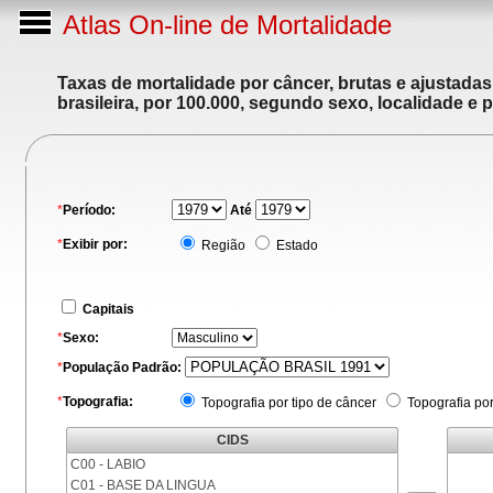
Atlas On-line de Mortalidade
Taxas de mortalidade por câncer, brutas e ajustada
brasileira, por 100.000, segundo sexo, localidade e 
*
Período:
Até
*
Exibir por:
Região
Estado
Capitais
*
Sexo:
*
População Padrão:
*
Topografia:
Topografia por tipo de câncer
Topografia po
CIDS
C00 - LABIO
C01 - BASE DA LINGUA