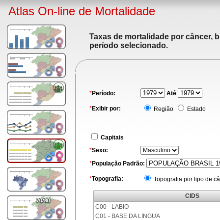
Atlas On-line de Mortalidade
Taxas de mortalidade por câncer, b
período selecionado.
*
Período:
Até
*
Exibir por:
Região
Estado
Capitais
*
Sexo:
*
População Padrão:
*
Topografia:
Topografia por tipo de c
CIDS
C00 - LABIO
C01 - BASE DA LINGUA