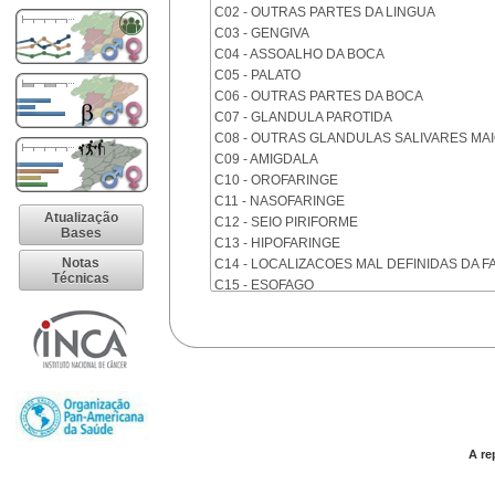
C02 - OUTRAS PARTES DA LINGUA
C03 - GENGIVA
C04 - ASSOALHO DA BOCA
C05 - PALATO
C06 - OUTRAS PARTES DA BOCA
C07 - GLANDULA PAROTIDA
C08 - OUTRAS GLANDULAS SALIVARES MA
C09 - AMIGDALA
C10 - OROFARINGE
C11 - NASOFARINGE
Atualização
C12 - SEIO PIRIFORME
Bases
C13 - HIPOFARINGE
Notas
C14 - LOCALIZACOES MAL DEFINIDAS DA F
Técnicas
C15 - ESOFAGO
C16 - ESTOMAGO
C17 - INTESTINO DELGADO
C18 - COLON
C19 - JUNCAO RETOSSIGMOIDE
C20 - RETO
C21 - ANUS E CANAL ANAL
C22 - FIGADO E VIAS BILIARES INTRA-HEPA
C23 - VESICULA BILIAR
A re
C24 - OUTRAS PARTES DAS VIAS BILIARES