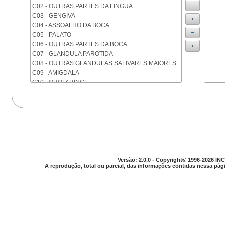
C02 - OUTRAS PARTES DA LINGUA
C03 - GENGIVA
C04 - ASSOALHO DA BOCA
C05 - PALATO
C06 - OUTRAS PARTES DA BOCA
C07 - GLANDULA PAROTIDA
C08 - OUTRAS GLANDULAS SALIVARES MAIORES
C09 - AMIGDALA
C10 - OROFARINGE
C11 - NASOFARINGE
C12 - SEIO PIRIFORME
C13 - HIPOFARINGE
C14 - LOCALIZACOES MAL DEFINIDAS DA FARINGE
C15 - ESOFAGO
C16 - ESTOMAGO
C17 - INTESTINO DELGADO
C18 - COLON
Versão: 2.0.0 - Copyright© 1996-2026 INC
A reprodução, total ou parcial, das informações contidas nessa pági
C19 - JUNCAO RETOSSIGMOIDE
C20 - RETO
C21 - ANUS E CANAL ANAL
C22 - FIGADO E VIAS BILIARES INTRA-HEPATICAS
C23 - VESICULA BILIAR
C24 - OUTRAS PARTES DAS VIAS BILIARES