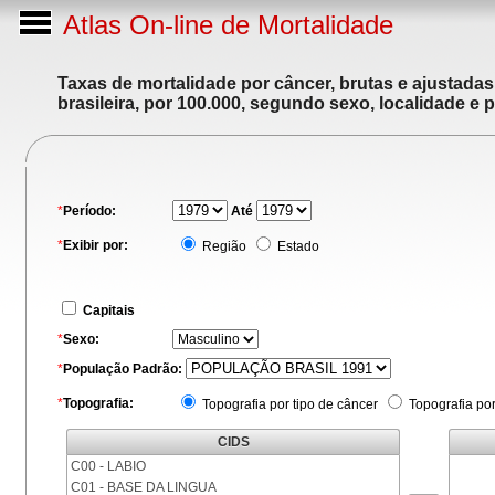
Atlas On-line de Mortalidade
Taxas de mortalidade por câncer, brutas e ajustada
brasileira, por 100.000, segundo sexo, localidade e 
*
Período:
Até
*
Exibir por:
Região
Estado
Capitais
*
Sexo:
*
População Padrão:
*
Topografia:
Topografia por tipo de câncer
Topografia po
CIDS
C00 - LABIO
C01 - BASE DA LINGUA