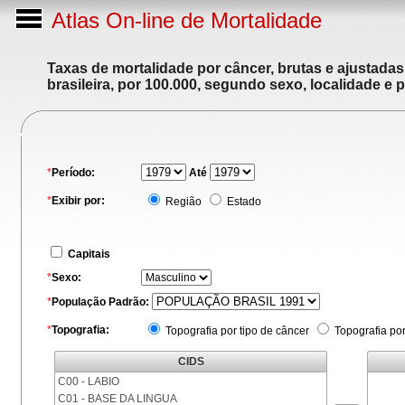
Atlas On-line de Mortalidade
Taxas de mortalidade por câncer, brutas e ajustada
brasileira, por 100.000, segundo sexo, localidade e 
*
Período:
Até
*
Exibir por:
Região
Estado
Capitais
*
Sexo:
*
População Padrão:
*
Topografia:
Topografia por tipo de câncer
Topografia po
CIDS
C00 - LABIO
C01 - BASE DA LINGUA