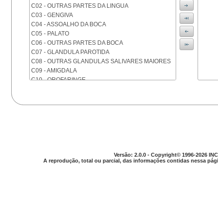
C02 - OUTRAS PARTES DA LINGUA
C03 - GENGIVA
C04 - ASSOALHO DA BOCA
C05 - PALATO
C06 - OUTRAS PARTES DA BOCA
C07 - GLANDULA PAROTIDA
C08 - OUTRAS GLANDULAS SALIVARES MAIORES
C09 - AMIGDALA
C10 - OROFARINGE
C11 - NASOFARINGE
C12 - SEIO PIRIFORME
C13 - HIPOFARINGE
C14 - LOCALIZACOES MAL DEFINIDAS DA FARINGE
C15 - ESOFAGO
C16 - ESTOMAGO
C17 - INTESTINO DELGADO
C18 - COLON
Versão: 2.0.0 - Copyright© 1996-2026 INC
A reprodução, total ou parcial, das informações contidas nessa pági
C19 - JUNCAO RETOSSIGMOIDE
C20 - RETO
C21 - ANUS E CANAL ANAL
C22 - FIGADO E VIAS BILIARES INTRA-HEPATICAS
C23 - VESICULA BILIAR
C24 - OUTRAS PARTES DAS VIAS BILIARES