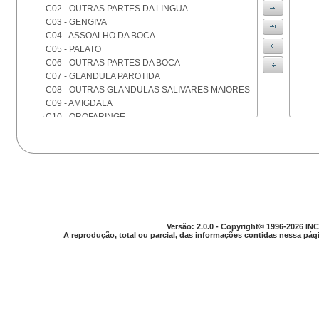
C02 - OUTRAS PARTES DA LINGUA
C03 - GENGIVA
C04 - ASSOALHO DA BOCA
C05 - PALATO
C06 - OUTRAS PARTES DA BOCA
C07 - GLANDULA PAROTIDA
C08 - OUTRAS GLANDULAS SALIVARES MAIORES
C09 - AMIGDALA
C10 - OROFARINGE
C11 - NASOFARINGE
C12 - SEIO PIRIFORME
C13 - HIPOFARINGE
C14 - LOCALIZACOES MAL DEFINIDAS DA FARINGE
C15 - ESOFAGO
C16 - ESTOMAGO
C17 - INTESTINO DELGADO
C18 - COLON
Versão: 2.0.0 - Copyright© 1996-2026 INC
A reprodução, total ou parcial, das informações contidas nessa pági
C19 - JUNCAO RETOSSIGMOIDE
C20 - RETO
C21 - ANUS E CANAL ANAL
C22 - FIGADO E VIAS BILIARES INTRA-HEPATICAS
C23 - VESICULA BILIAR
C24 - OUTRAS PARTES DAS VIAS BILIARES