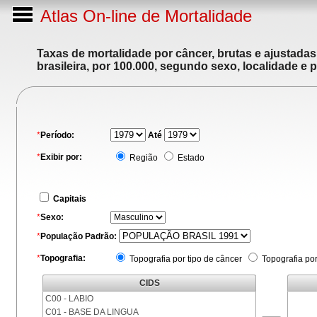
Atlas On-line de Mortalidade
Taxas de mortalidade por câncer, brutas e ajustada
brasileira, por 100.000, segundo sexo, localidade e 
*
Período:
Até
*
Exibir por:
Região
Estado
Capitais
*
Sexo:
*
População Padrão:
*
Topografia:
Topografia por tipo de câncer
Topografia po
CIDS
C00 - LABIO
C01 - BASE DA LINGUA