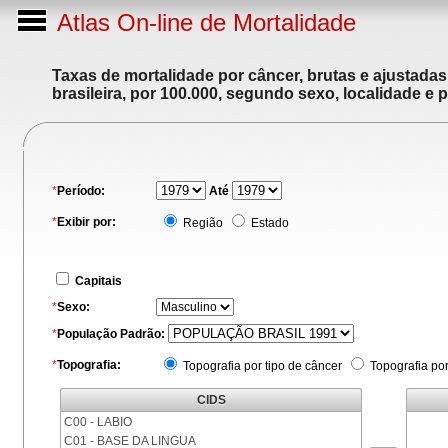
Atlas On-line de Mortalidade
Taxas de mortalidade por câncer, brutas e ajustada
brasileira, por 100.000, segundo sexo, localidade e 
*
Período:
Até
*
Exibir por:
Região
Estado
Capitais
*
Sexo:
*
População Padrão:
*
Topografia:
Topografia por tipo de câncer
Topografia po
CIDS
C00 - LABIO
C01 - BASE DA LINGUA