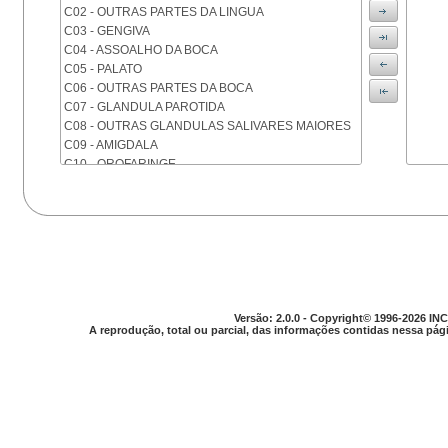
C02 - OUTRAS PARTES DA LINGUA
C03 - GENGIVA
C04 - ASSOALHO DA BOCA
C05 - PALATO
C06 - OUTRAS PARTES DA BOCA
C07 - GLANDULA PAROTIDA
C08 - OUTRAS GLANDULAS SALIVARES MAIORES
C09 - AMIGDALA
C10 - OROFARINGE
C11 - NASOFARINGE
C12 - SEIO PIRIFORME
C13 - HIPOFARINGE
C14 - LOCALIZACOES MAL DEFINIDAS DA FARINGE
C15 - ESOFAGO
C16 - ESTOMAGO
C17 - INTESTINO DELGADO
C18 - COLON
Versão: 2.0.0 - Copyright© 1996-2026 INC
A reprodução, total ou parcial, das informações contidas nessa pági
C19 - JUNCAO RETOSSIGMOIDE
C20 - RETO
C21 - ANUS E CANAL ANAL
C22 - FIGADO E VIAS BILIARES INTRA-HEPATICAS
C23 - VESICULA BILIAR
C24 - OUTRAS PARTES DAS VIAS BILIARES