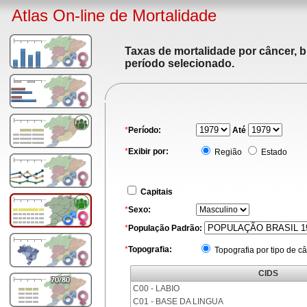
Atlas On-line de Mortalidade
Taxas de mortalidade por câncer, b
período selecionado.
*
Período:
Até
*
Exibir por:
Região
Estado
Capitais
*
Sexo:
*
População Padrão:
*
Topografia:
Topografia por tipo de c
CIDS
C00 - LABIO
C01 - BASE DA LINGUA