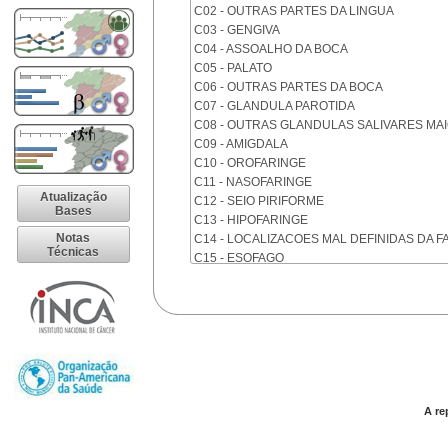
C02 - OUTRAS PARTES DA LINGUA
C03 - GENGIVA
C04 - ASSOALHO DA BOCA
C05 - PALATO
C06 - OUTRAS PARTES DA BOCA
C07 - GLANDULA PAROTIDA
C08 - OUTRAS GLANDULAS SALIVARES MA
C09 - AMIGDALA
C10 - OROFARINGE
C11 - NASOFARINGE
Atualização
C12 - SEIO PIRIFORME
Bases
C13 - HIPOFARINGE
Notas
C14 - LOCALIZACOES MAL DEFINIDAS DA F
Técnicas
C15 - ESOFAGO
C16 - ESTOMAGO
C17 - INTESTINO DELGADO
C18 - COLON
C19 - JUNCAO RETOSSIGMOIDE
C20 - RETO
C21 - ANUS E CANAL ANAL
C22 - FIGADO E VIAS BILIARES INTRA-HEPA
C23 - VESICULA BILIAR
A re
C24 - OUTRAS PARTES DAS VIAS BILIARES