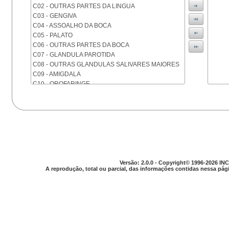
C02 - OUTRAS PARTES DA LINGUA
C03 - GENGIVA
C04 - ASSOALHO DA BOCA
C05 - PALATO
C06 - OUTRAS PARTES DA BOCA
C07 - GLANDULA PAROTIDA
C08 - OUTRAS GLANDULAS SALIVARES MAIORES
C09 - AMIGDALA
C10 - OROFARINGE
C11 - NASOFARINGE
C12 - SEIO PIRIFORME
C13 - HIPOFARINGE
C14 - LOCALIZACOES MAL DEFINIDAS DA FARINGE
C15 - ESOFAGO
C16 - ESTOMAGO
C17 - INTESTINO DELGADO
C18 - COLON
Versão: 2.0.0 - Copyright© 1996-2026 INC
A reprodução, total ou parcial, das informações contidas nessa pági
C19 - JUNCAO RETOSSIGMOIDE
C20 - RETO
C21 - ANUS E CANAL ANAL
C22 - FIGADO E VIAS BILIARES INTRA-HEPATICAS
C23 - VESICULA BILIAR
C24 - OUTRAS PARTES DAS VIAS BILIARES