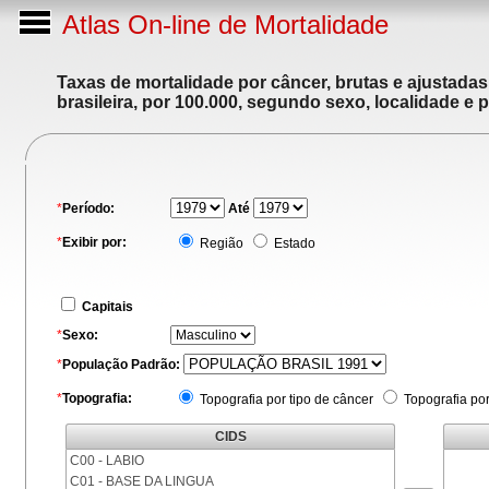
Atlas On-line de Mortalidade
Taxas de mortalidade por câncer, brutas e ajustada
brasileira, por 100.000, segundo sexo, localidade e 
*
Período:
Até
*
Exibir por:
Região
Estado
Capitais
*
Sexo:
*
População Padrão:
*
Topografia:
Topografia por tipo de câncer
Topografia po
CIDS
C00 - LABIO
C01 - BASE DA LINGUA