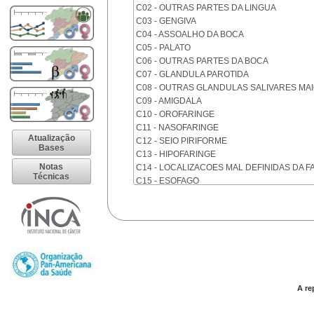
C02 - OUTRAS PARTES DA LINGUA
C03 - GENGIVA
C04 - ASSOALHO DA BOCA
C05 - PALATO
C06 - OUTRAS PARTES DA BOCA
C07 - GLANDULA PAROTIDA
C08 - OUTRAS GLANDULAS SALIVARES MA
C09 - AMIGDALA
C10 - OROFARINGE
C11 - NASOFARINGE
Atualização
C12 - SEIO PIRIFORME
Bases
C13 - HIPOFARINGE
Notas
C14 - LOCALIZACOES MAL DEFINIDAS DA F
Técnicas
C15 - ESOFAGO
C16 - ESTOMAGO
C17 - INTESTINO DELGADO
C18 - COLON
C19 - JUNCAO RETOSSIGMOIDE
C20 - RETO
C21 - ANUS E CANAL ANAL
C22 - FIGADO E VIAS BILIARES INTRA-HEPA
C23 - VESICULA BILIAR
A re
C24 - OUTRAS PARTES DAS VIAS BILIARES