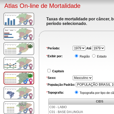
Atlas On-line de Mortalidade
Taxas de mortalidade por câncer, b
período selecionado.
*
Período:
Até
*
Exibir por:
Região
Estado
Capitais
*
Sexo:
*
População Padrão:
*
Topografia:
Topografia por tipo de c
CIDS
C00 - LABIO
C01 - BASE DA LINGUA