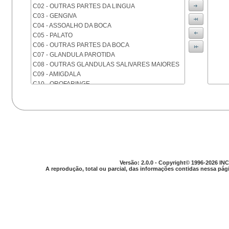
C02 - OUTRAS PARTES DA LINGUA
C03 - GENGIVA
C04 - ASSOALHO DA BOCA
C05 - PALATO
C06 - OUTRAS PARTES DA BOCA
C07 - GLANDULA PAROTIDA
C08 - OUTRAS GLANDULAS SALIVARES MAIORES
C09 - AMIGDALA
C10 - OROFARINGE
C11 - NASOFARINGE
C12 - SEIO PIRIFORME
C13 - HIPOFARINGE
C14 - LOCALIZACOES MAL DEFINIDAS DA FARINGE
C15 - ESOFAGO
C16 - ESTOMAGO
C17 - INTESTINO DELGADO
C18 - COLON
Versão: 2.0.0 - Copyright© 1996-2026 INC
A reprodução, total ou parcial, das informações contidas nessa pági
C19 - JUNCAO RETOSSIGMOIDE
C20 - RETO
C21 - ANUS E CANAL ANAL
C22 - FIGADO E VIAS BILIARES INTRA-HEPATICAS
C23 - VESICULA BILIAR
C24 - OUTRAS PARTES DAS VIAS BILIARES