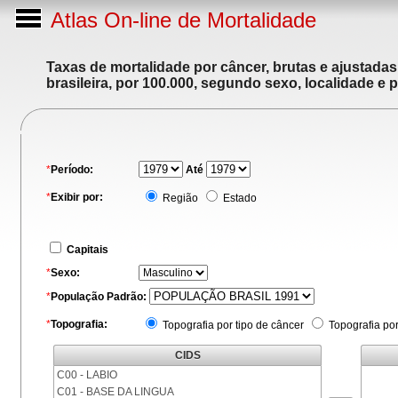
Atlas On-line de Mortalidade
Taxas de mortalidade por câncer, brutas e ajustada
brasileira, por 100.000, segundo sexo, localidade e 
*
Período:
Até
*
Exibir por:
Região
Estado
Capitais
*
Sexo:
*
População Padrão:
*
Topografia:
Topografia por tipo de câncer
Topografia po
CIDS
C00 - LABIO
C01 - BASE DA LINGUA