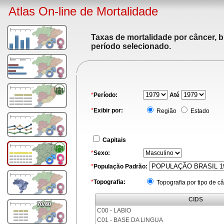
Atlas On-line de Mortalidade
Taxas de mortalidade por câncer, b
período selecionado.
*
Período:
Até
*
Exibir por:
Região
Estado
Capitais
*
Sexo:
*
População Padrão:
*
Topografia:
Topografia por tipo de c
CIDS
C00 - LABIO
C01 - BASE DA LINGUA