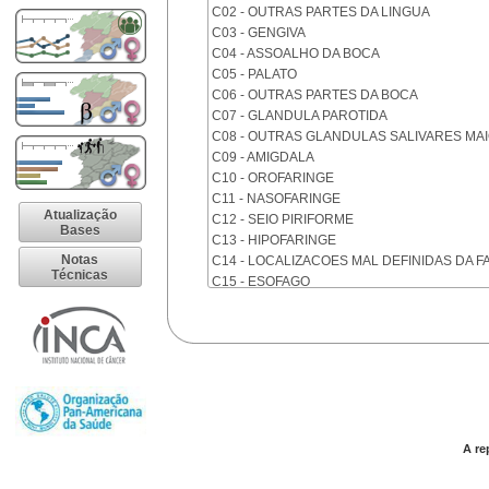
C02 - OUTRAS PARTES DA LINGUA
C03 - GENGIVA
C04 - ASSOALHO DA BOCA
C05 - PALATO
C06 - OUTRAS PARTES DA BOCA
C07 - GLANDULA PAROTIDA
C08 - OUTRAS GLANDULAS SALIVARES MA
C09 - AMIGDALA
C10 - OROFARINGE
C11 - NASOFARINGE
Atualização
C12 - SEIO PIRIFORME
Bases
C13 - HIPOFARINGE
Notas
C14 - LOCALIZACOES MAL DEFINIDAS DA F
Técnicas
C15 - ESOFAGO
C16 - ESTOMAGO
C17 - INTESTINO DELGADO
C18 - COLON
C19 - JUNCAO RETOSSIGMOIDE
C20 - RETO
C21 - ANUS E CANAL ANAL
C22 - FIGADO E VIAS BILIARES INTRA-HEPA
C23 - VESICULA BILIAR
A re
C24 - OUTRAS PARTES DAS VIAS BILIARES