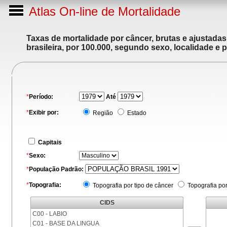
Atlas On-line de Mortalidade
Taxas de mortalidade por câncer, brutas e ajustada
brasileira, por 100.000, segundo sexo, localidade e 
*
Período:
Até
*
Exibir por:
Região
Estado
Capitais
*
Sexo:
*
População Padrão:
*
Topografia:
Topografia por tipo de câncer
Topografia po
CIDS
C00 - LABIO
C01 - BASE DA LINGUA