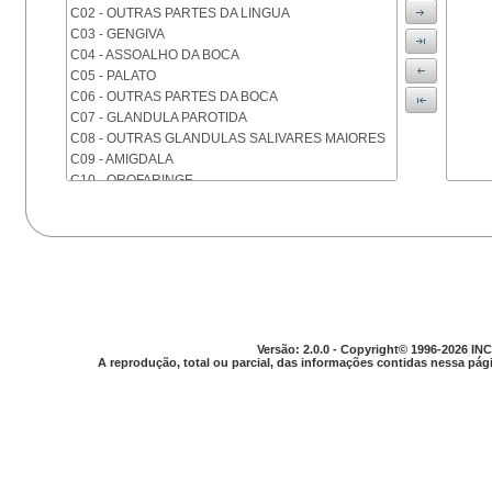
C02 - OUTRAS PARTES DA LINGUA
C03 - GENGIVA
C04 - ASSOALHO DA BOCA
C05 - PALATO
C06 - OUTRAS PARTES DA BOCA
C07 - GLANDULA PAROTIDA
C08 - OUTRAS GLANDULAS SALIVARES MAIORES
C09 - AMIGDALA
C10 - OROFARINGE
C11 - NASOFARINGE
C12 - SEIO PIRIFORME
C13 - HIPOFARINGE
C14 - LOCALIZACOES MAL DEFINIDAS DA FARINGE
C15 - ESOFAGO
C16 - ESTOMAGO
C17 - INTESTINO DELGADO
C18 - COLON
Versão: 2.0.0 - Copyright© 1996-2026 INC
A reprodução, total ou parcial, das informações contidas nessa pági
C19 - JUNCAO RETOSSIGMOIDE
C20 - RETO
C21 - ANUS E CANAL ANAL
C22 - FIGADO E VIAS BILIARES INTRA-HEPATICAS
C23 - VESICULA BILIAR
C24 - OUTRAS PARTES DAS VIAS BILIARES