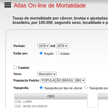
Atlas On-line de Mortalidade
Taxas de mortalidade por câncer, brutas e ajustada
brasileira, por 100.000, segundo sexo, localidade e 
*
Período:
Até
*
Exibir por:
Região
Estado
Capitais
*
Sexo:
*
População Padrão:
*
Topografia:
Topografia por tipo de câncer
Topografia po
CIDS
C00 - LABIO
C01 - BASE DA LINGUA