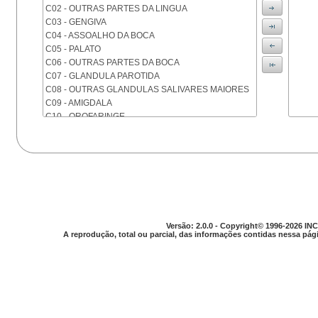
C02 - OUTRAS PARTES DA LINGUA
C03 - GENGIVA
C04 - ASSOALHO DA BOCA
C05 - PALATO
C06 - OUTRAS PARTES DA BOCA
C07 - GLANDULA PAROTIDA
C08 - OUTRAS GLANDULAS SALIVARES MAIORES
C09 - AMIGDALA
C10 - OROFARINGE
C11 - NASOFARINGE
C12 - SEIO PIRIFORME
C13 - HIPOFARINGE
C14 - LOCALIZACOES MAL DEFINIDAS DA FARINGE
C15 - ESOFAGO
C16 - ESTOMAGO
C17 - INTESTINO DELGADO
C18 - COLON
Versão: 2.0.0 - Copyright© 1996-2026 INC
A reprodução, total ou parcial, das informações contidas nessa pági
C19 - JUNCAO RETOSSIGMOIDE
C20 - RETO
C21 - ANUS E CANAL ANAL
C22 - FIGADO E VIAS BILIARES INTRA-HEPATICAS
C23 - VESICULA BILIAR
C24 - OUTRAS PARTES DAS VIAS BILIARES