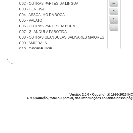
C02 - OUTRAS PARTES DA LINGUA
C03 - GENGIVA
C04 - ASSOALHO DA BOCA
C05 - PALATO
C06 - OUTRAS PARTES DA BOCA
C07 - GLANDULA PAROTIDA
C08 - OUTRAS GLANDULAS SALIVARES MAIORES
C09 - AMIGDALA
C10 - OROFARINGE
C11 - NASOFARINGE
C12 - SEIO PIRIFORME
C13 - HIPOFARINGE
C14 - LOCALIZACOES MAL DEFINIDAS DA FARINGE
C15 - ESOFAGO
C16 - ESTOMAGO
C17 - INTESTINO DELGADO
C18 - COLON
Versão: 2.0.0 - Copyright© 1996-2026 INC
A reprodução, total ou parcial, das informações contidas nessa pági
C19 - JUNCAO RETOSSIGMOIDE
C20 - RETO
C21 - ANUS E CANAL ANAL
C22 - FIGADO E VIAS BILIARES INTRA-HEPATICAS
C23 - VESICULA BILIAR
C24 - OUTRAS PARTES DAS VIAS BILIARES