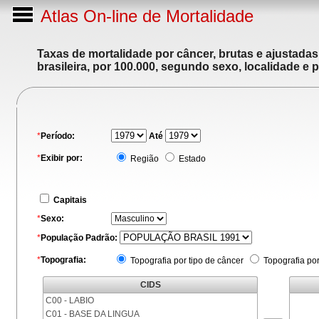
Atlas On-line de Mortalidade
Taxas de mortalidade por câncer, brutas e ajustada
brasileira, por 100.000, segundo sexo, localidade e 
*
Período:
Até
*
Exibir por:
Região
Estado
Capitais
*
Sexo:
*
População Padrão:
*
Topografia:
Topografia por tipo de câncer
Topografia po
CIDS
C00 - LABIO
C01 - BASE DA LINGUA