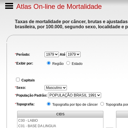
Atlas On-line de Mortalidade
Taxas de mortalidade por câncer, brutas e ajustada
brasileira, por 100.000, segundo sexo, localidade e 
*
Período:
Até
*
Exibir por:
Região
Estado
Capitais
*
Sexo:
*
População Padrão:
*
Topografia:
Topografia por tipo de câncer
Topografia po
CIDS
C00 - LABIO
C01 - BASE DA LINGUA