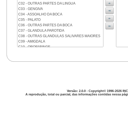
C02 - OUTRAS PARTES DA LINGUA
C03 - GENGIVA
C04 - ASSOALHO DA BOCA
C05 - PALATO
C06 - OUTRAS PARTES DA BOCA
C07 - GLANDULA PAROTIDA
C08 - OUTRAS GLANDULAS SALIVARES MAIORES
C09 - AMIGDALA
C10 - OROFARINGE
C11 - NASOFARINGE
C12 - SEIO PIRIFORME
C13 - HIPOFARINGE
C14 - LOCALIZACOES MAL DEFINIDAS DA FARINGE
C15 - ESOFAGO
C16 - ESTOMAGO
C17 - INTESTINO DELGADO
C18 - COLON
Versão: 2.0.0 - Copyright© 1996-2026 INC
A reprodução, total ou parcial, das informações contidas nessa pági
C19 - JUNCAO RETOSSIGMOIDE
C20 - RETO
C21 - ANUS E CANAL ANAL
C22 - FIGADO E VIAS BILIARES INTRA-HEPATICAS
C23 - VESICULA BILIAR
C24 - OUTRAS PARTES DAS VIAS BILIARES