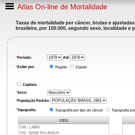
Atlas On-line de Mortalidade
Taxas de mortalidade por câncer, brutas e ajustada
brasileira, por 100.000, segundo sexo, localidade e 
*
Período:
Até
*
Exibir por:
Região
Estado
Capitais
*
Sexo:
*
População Padrão:
*
Topografia:
Topografia por tipo de câncer
Topografia po
CIDS
C00 - LABIO
C01 - BASE DA LINGUA