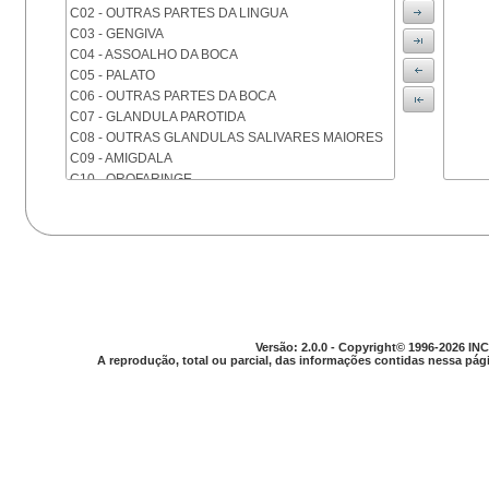
C02 - OUTRAS PARTES DA LINGUA
C03 - GENGIVA
C04 - ASSOALHO DA BOCA
C05 - PALATO
C06 - OUTRAS PARTES DA BOCA
C07 - GLANDULA PAROTIDA
C08 - OUTRAS GLANDULAS SALIVARES MAIORES
C09 - AMIGDALA
C10 - OROFARINGE
C11 - NASOFARINGE
C12 - SEIO PIRIFORME
C13 - HIPOFARINGE
C14 - LOCALIZACOES MAL DEFINIDAS DA FARINGE
C15 - ESOFAGO
C16 - ESTOMAGO
C17 - INTESTINO DELGADO
C18 - COLON
Versão: 2.0.0 - Copyright© 1996-2026 INC
A reprodução, total ou parcial, das informações contidas nessa pági
C19 - JUNCAO RETOSSIGMOIDE
C20 - RETO
C21 - ANUS E CANAL ANAL
C22 - FIGADO E VIAS BILIARES INTRA-HEPATICAS
C23 - VESICULA BILIAR
C24 - OUTRAS PARTES DAS VIAS BILIARES