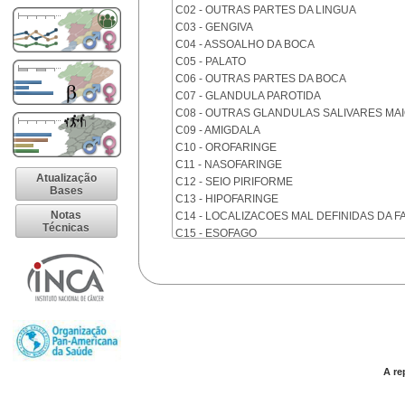
C02 - OUTRAS PARTES DA LINGUA
C03 - GENGIVA
C04 - ASSOALHO DA BOCA
C05 - PALATO
C06 - OUTRAS PARTES DA BOCA
C07 - GLANDULA PAROTIDA
C08 - OUTRAS GLANDULAS SALIVARES MA
C09 - AMIGDALA
C10 - OROFARINGE
C11 - NASOFARINGE
Atualização
C12 - SEIO PIRIFORME
Bases
C13 - HIPOFARINGE
Notas
C14 - LOCALIZACOES MAL DEFINIDAS DA F
Técnicas
C15 - ESOFAGO
C16 - ESTOMAGO
C17 - INTESTINO DELGADO
C18 - COLON
C19 - JUNCAO RETOSSIGMOIDE
C20 - RETO
C21 - ANUS E CANAL ANAL
C22 - FIGADO E VIAS BILIARES INTRA-HEPA
C23 - VESICULA BILIAR
A re
C24 - OUTRAS PARTES DAS VIAS BILIARES