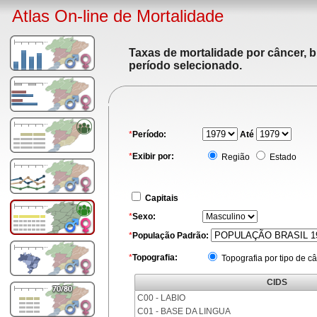
Atlas On-line de Mortalidade
Taxas de mortalidade por câncer, b
período selecionado.
*
Período:
Até
*
Exibir por:
Região
Estado
Capitais
*
Sexo:
*
População Padrão:
*
Topografia:
Topografia por tipo de c
CIDS
C00 - LABIO
C01 - BASE DA LINGUA