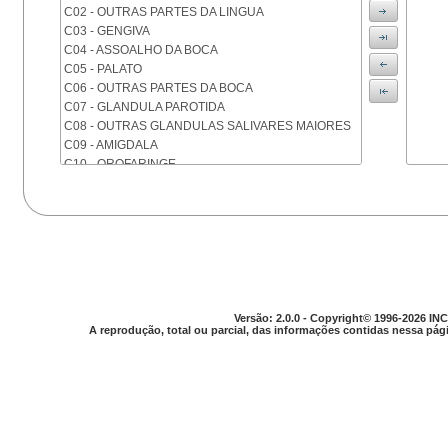
C02 - OUTRAS PARTES DA LINGUA
C03 - GENGIVA
C04 - ASSOALHO DA BOCA
C05 - PALATO
C06 - OUTRAS PARTES DA BOCA
C07 - GLANDULA PAROTIDA
C08 - OUTRAS GLANDULAS SALIVARES MAIORES
C09 - AMIGDALA
C10 - OROFARINGE
C11 - NASOFARINGE
C12 - SEIO PIRIFORME
C13 - HIPOFARINGE
C14 - LOCALIZACOES MAL DEFINIDAS DA FARINGE
C15 - ESOFAGO
C16 - ESTOMAGO
C17 - INTESTINO DELGADO
C18 - COLON
Versão: 2.0.0 - Copyright© 1996-2026 INC
A reprodução, total ou parcial, das informações contidas nessa pági
C19 - JUNCAO RETOSSIGMOIDE
C20 - RETO
C21 - ANUS E CANAL ANAL
C22 - FIGADO E VIAS BILIARES INTRA-HEPATICAS
C23 - VESICULA BILIAR
C24 - OUTRAS PARTES DAS VIAS BILIARES