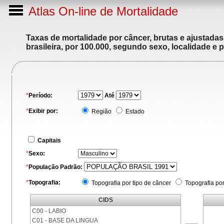
Atlas On-line de Mortalidade
Taxas de mortalidade por câncer, brutas e ajustada
brasileira, por 100.000, segundo sexo, localidade e 
*
Período:
Até
*
Exibir por:
Região
Estado
Capitais
*
Sexo:
*
População Padrão:
*
Topografia:
Topografia por tipo de câncer
Topografia po
CIDS
C00 - LABIO
C01 - BASE DA LINGUA