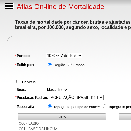
Atlas On-line de Mortalidade
Taxas de mortalidade por câncer, brutas e ajustada
brasileira, por 100.000, segundo sexo, localidade e 
*
Período:
Até
*
Exibir por:
Região
Estado
Capitais
*
Sexo:
*
População Padrão:
*
Topografia:
Topografia por tipo de câncer
Topografia po
CIDS
C00 - LABIO
C01 - BASE DA LINGUA