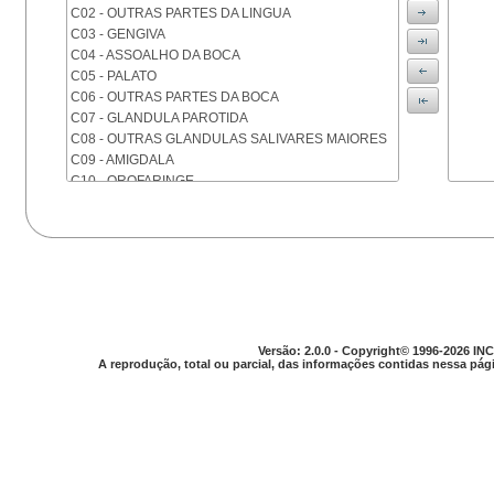
C02 - OUTRAS PARTES DA LINGUA
C03 - GENGIVA
C04 - ASSOALHO DA BOCA
C05 - PALATO
C06 - OUTRAS PARTES DA BOCA
C07 - GLANDULA PAROTIDA
C08 - OUTRAS GLANDULAS SALIVARES MAIORES
C09 - AMIGDALA
C10 - OROFARINGE
C11 - NASOFARINGE
C12 - SEIO PIRIFORME
C13 - HIPOFARINGE
C14 - LOCALIZACOES MAL DEFINIDAS DA FARINGE
C15 - ESOFAGO
C16 - ESTOMAGO
C17 - INTESTINO DELGADO
C18 - COLON
Versão: 2.0.0 - Copyright© 1996-2026 INC
A reprodução, total ou parcial, das informações contidas nessa pági
C19 - JUNCAO RETOSSIGMOIDE
C20 - RETO
C21 - ANUS E CANAL ANAL
C22 - FIGADO E VIAS BILIARES INTRA-HEPATICAS
C23 - VESICULA BILIAR
C24 - OUTRAS PARTES DAS VIAS BILIARES