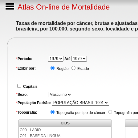
Atlas On-line de Mortalidade
Taxas de mortalidade por câncer, brutas e ajustada
brasileira, por 100.000, segundo sexo, localidade e 
*
Período:
Até
*
Exibir por:
Região
Estado
Capitais
*
Sexo:
*
População Padrão:
*
Topografia:
Topografia por tipo de câncer
Topografia po
CIDS
C00 - LABIO
C01 - BASE DA LINGUA