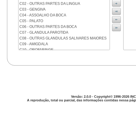
C02 - OUTRAS PARTES DA LINGUA
C03 - GENGIVA
C04 - ASSOALHO DA BOCA
C05 - PALATO
C06 - OUTRAS PARTES DA BOCA
C07 - GLANDULA PAROTIDA
C08 - OUTRAS GLANDULAS SALIVARES MAIORES
C09 - AMIGDALA
C10 - OROFARINGE
C11 - NASOFARINGE
C12 - SEIO PIRIFORME
C13 - HIPOFARINGE
C14 - LOCALIZACOES MAL DEFINIDAS DA FARINGE
C15 - ESOFAGO
C16 - ESTOMAGO
C17 - INTESTINO DELGADO
C18 - COLON
Versão: 2.0.0 - Copyright© 1996-2026 INC
A reprodução, total ou parcial, das informações contidas nessa pági
C19 - JUNCAO RETOSSIGMOIDE
C20 - RETO
C21 - ANUS E CANAL ANAL
C22 - FIGADO E VIAS BILIARES INTRA-HEPATICAS
C23 - VESICULA BILIAR
C24 - OUTRAS PARTES DAS VIAS BILIARES