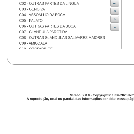
C02 - OUTRAS PARTES DA LINGUA
C03 - GENGIVA
C04 - ASSOALHO DA BOCA
C05 - PALATO
C06 - OUTRAS PARTES DA BOCA
C07 - GLANDULA PAROTIDA
C08 - OUTRAS GLANDULAS SALIVARES MAIORES
C09 - AMIGDALA
C10 - OROFARINGE
C11 - NASOFARINGE
C12 - SEIO PIRIFORME
C13 - HIPOFARINGE
C14 - LOCALIZACOES MAL DEFINIDAS DA FARINGE
C15 - ESOFAGO
C16 - ESTOMAGO
C17 - INTESTINO DELGADO
C18 - COLON
Versão: 2.0.0 - Copyright© 1996-2026 INC
A reprodução, total ou parcial, das informações contidas nessa pági
C19 - JUNCAO RETOSSIGMOIDE
C20 - RETO
C21 - ANUS E CANAL ANAL
C22 - FIGADO E VIAS BILIARES INTRA-HEPATICAS
C23 - VESICULA BILIAR
C24 - OUTRAS PARTES DAS VIAS BILIARES