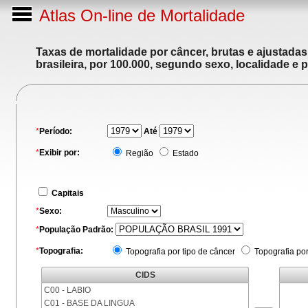
Atlas On-line de Mortalidade
Taxas de mortalidade por câncer, brutas e ajustada
brasileira, por 100.000, segundo sexo, localidade e 
*
Período:
Até
*
Exibir por:
Região
Estado
Capitais
*
Sexo:
*
População Padrão:
*
Topografia:
Topografia por tipo de câncer
Topografia po
CIDS
C00 - LABIO
C01 - BASE DA LINGUA