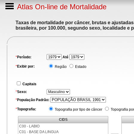
Atlas On-line de Mortalidade
Taxas de mortalidade por câncer, brutas e ajustada
brasileira, por 100.000, segundo sexo, localidade e 
*
Período:
Até
*
Exibir por:
Região
Estado
Capitais
*
Sexo:
*
População Padrão:
*
Topografia:
Topografia por tipo de câncer
Topografia po
CIDS
C00 - LABIO
C01 - BASE DA LINGUA