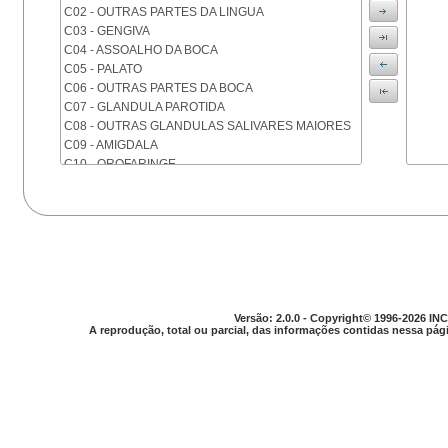
C02 - OUTRAS PARTES DA LINGUA
C03 - GENGIVA
C04 - ASSOALHO DA BOCA
C05 - PALATO
C06 - OUTRAS PARTES DA BOCA
C07 - GLANDULA PAROTIDA
C08 - OUTRAS GLANDULAS SALIVARES MAIORES
C09 - AMIGDALA
C10 - OROFARINGE
C11 - NASOFARINGE
C12 - SEIO PIRIFORME
C13 - HIPOFARINGE
C14 - LOCALIZACOES MAL DEFINIDAS DA FARINGE
C15 - ESOFAGO
C16 - ESTOMAGO
C17 - INTESTINO DELGADO
C18 - COLON
Versão: 2.0.0 - Copyright© 1996-2026 INC
A reprodução, total ou parcial, das informações contidas nessa pági
C19 - JUNCAO RETOSSIGMOIDE
C20 - RETO
C21 - ANUS E CANAL ANAL
C22 - FIGADO E VIAS BILIARES INTRA-HEPATICAS
C23 - VESICULA BILIAR
C24 - OUTRAS PARTES DAS VIAS BILIARES