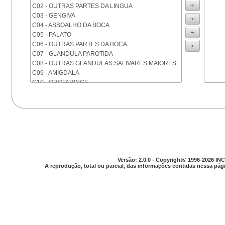
C02 - OUTRAS PARTES DA LINGUA
C03 - GENGIVA
C04 - ASSOALHO DA BOCA
C05 - PALATO
C06 - OUTRAS PARTES DA BOCA
C07 - GLANDULA PAROTIDA
C08 - OUTRAS GLANDULAS SALIVARES MAIORES
C09 - AMIGDALA
C10 - OROFARINGE
C11 - NASOFARINGE
C12 - SEIO PIRIFORME
C13 - HIPOFARINGE
C14 - LOCALIZACOES MAL DEFINIDAS DA FARINGE
C15 - ESOFAGO
C16 - ESTOMAGO
C17 - INTESTINO DELGADO
C18 - COLON
Versão: 2.0.0 - Copyright© 1996-2026 INC
A reprodução, total ou parcial, das informações contidas nessa pági
C19 - JUNCAO RETOSSIGMOIDE
C20 - RETO
C21 - ANUS E CANAL ANAL
C22 - FIGADO E VIAS BILIARES INTRA-HEPATICAS
C23 - VESICULA BILIAR
C24 - OUTRAS PARTES DAS VIAS BILIARES