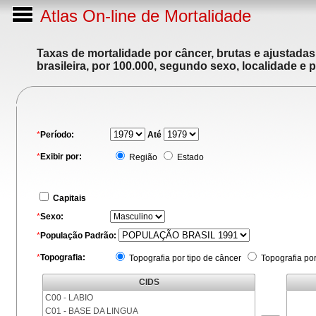
Atlas On-line de Mortalidade
Taxas de mortalidade por câncer, brutas e ajustada
brasileira, por 100.000, segundo sexo, localidade e 
*
Período:
Até
*
Exibir por:
Região
Estado
Capitais
*
Sexo:
*
População Padrão:
*
Topografia:
Topografia por tipo de câncer
Topografia po
CIDS
C00 - LABIO
C01 - BASE DA LINGUA