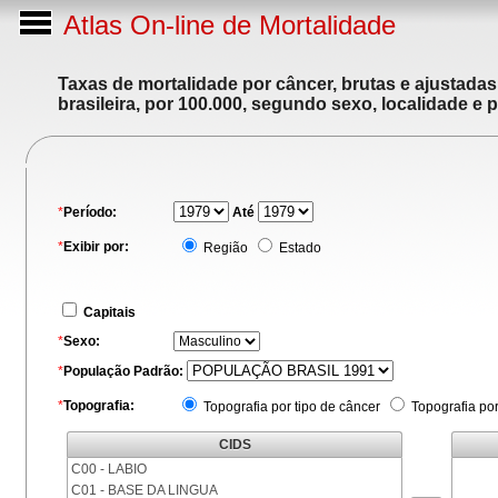
Atlas On-line de Mortalidade
Taxas de mortalidade por câncer, brutas e ajustada
brasileira, por 100.000, segundo sexo, localidade e 
*
Período:
Até
*
Exibir por:
Região
Estado
Capitais
*
Sexo:
*
População Padrão:
*
Topografia:
Topografia por tipo de câncer
Topografia po
CIDS
C00 - LABIO
C01 - BASE DA LINGUA