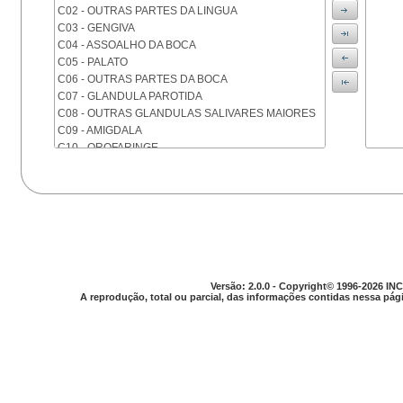
C02 - OUTRAS PARTES DA LINGUA
C03 - GENGIVA
C04 - ASSOALHO DA BOCA
C05 - PALATO
C06 - OUTRAS PARTES DA BOCA
C07 - GLANDULA PAROTIDA
C08 - OUTRAS GLANDULAS SALIVARES MAIORES
C09 - AMIGDALA
C10 - OROFARINGE
C11 - NASOFARINGE
C12 - SEIO PIRIFORME
C13 - HIPOFARINGE
C14 - LOCALIZACOES MAL DEFINIDAS DA FARINGE
C15 - ESOFAGO
C16 - ESTOMAGO
C17 - INTESTINO DELGADO
C18 - COLON
Versão: 2.0.0 - Copyright© 1996-2026 INC
A reprodução, total ou parcial, das informações contidas nessa pági
C19 - JUNCAO RETOSSIGMOIDE
C20 - RETO
C21 - ANUS E CANAL ANAL
C22 - FIGADO E VIAS BILIARES INTRA-HEPATICAS
C23 - VESICULA BILIAR
C24 - OUTRAS PARTES DAS VIAS BILIARES