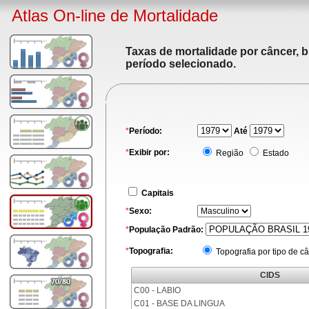
Atlas On-line de Mortalidade
Taxas de mortalidade por câncer, b
período selecionado.
*
Período:
Até
*
Exibir por:
Região
Estado
Capitais
*
Sexo:
*
População Padrão:
*
Topografia:
Topografia por tipo de c
CIDS
C00 - LABIO
C01 - BASE DA LINGUA