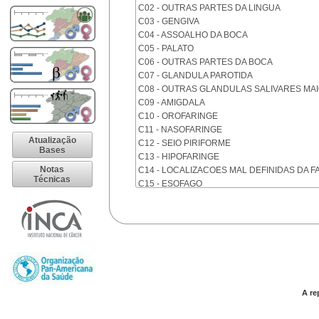
C02 - OUTRAS PARTES DA LINGUA
C03 - GENGIVA
C04 - ASSOALHO DA BOCA
C05 - PALATO
C06 - OUTRAS PARTES DA BOCA
C07 - GLANDULA PAROTIDA
C08 - OUTRAS GLANDULAS SALIVARES MA
C09 - AMIGDALA
C10 - OROFARINGE
C11 - NASOFARINGE
Atualização
C12 - SEIO PIRIFORME
Bases
C13 - HIPOFARINGE
Notas
C14 - LOCALIZACOES MAL DEFINIDAS DA F
Técnicas
C15 - ESOFAGO
C16 - ESTOMAGO
C17 - INTESTINO DELGADO
C18 - COLON
C19 - JUNCAO RETOSSIGMOIDE
C20 - RETO
C21 - ANUS E CANAL ANAL
C22 - FIGADO E VIAS BILIARES INTRA-HEPA
C23 - VESICULA BILIAR
A re
C24 - OUTRAS PARTES DAS VIAS BILIARES