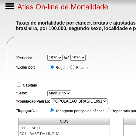
Atlas On-line de Mortalidade
Taxas de mortalidade por câncer, brutas e ajustada
brasileira, por 100.000, segundo sexo, localidade e 
*
Período:
Até
*
Exibir por:
Região
Estado
Capitais
*
Sexo:
*
População Padrão:
*
Topografia:
Topografia por tipo de câncer
Topografia po
CIDS
C00 - LABIO
C01 - BASE DA LINGUA