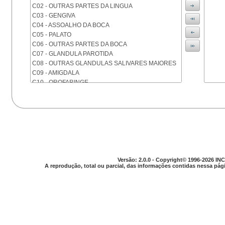
C02 - OUTRAS PARTES DA LINGUA
C03 - GENGIVA
C04 - ASSOALHO DA BOCA
C05 - PALATO
C06 - OUTRAS PARTES DA BOCA
C07 - GLANDULA PAROTIDA
C08 - OUTRAS GLANDULAS SALIVARES MAIORES
C09 - AMIGDALA
C10 - OROFARINGE
C11 - NASOFARINGE
C12 - SEIO PIRIFORME
C13 - HIPOFARINGE
C14 - LOCALIZACOES MAL DEFINIDAS DA FARINGE
C15 - ESOFAGO
C16 - ESTOMAGO
C17 - INTESTINO DELGADO
C18 - COLON
Versão: 2.0.0 - Copyright© 1996-2026 INC
A reprodução, total ou parcial, das informações contidas nessa pági
C19 - JUNCAO RETOSSIGMOIDE
C20 - RETO
C21 - ANUS E CANAL ANAL
C22 - FIGADO E VIAS BILIARES INTRA-HEPATICAS
C23 - VESICULA BILIAR
C24 - OUTRAS PARTES DAS VIAS BILIARES