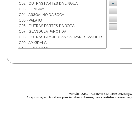
C02 - OUTRAS PARTES DA LINGUA
C03 - GENGIVA
C04 - ASSOALHO DA BOCA
C05 - PALATO
C06 - OUTRAS PARTES DA BOCA
C07 - GLANDULA PAROTIDA
C08 - OUTRAS GLANDULAS SALIVARES MAIORES
C09 - AMIGDALA
C10 - OROFARINGE
C11 - NASOFARINGE
C12 - SEIO PIRIFORME
C13 - HIPOFARINGE
C14 - LOCALIZACOES MAL DEFINIDAS DA FARINGE
C15 - ESOFAGO
C16 - ESTOMAGO
C17 - INTESTINO DELGADO
C18 - COLON
Versão: 2.0.0 - Copyright© 1996-2026 INC
A reprodução, total ou parcial, das informações contidas nessa pági
C19 - JUNCAO RETOSSIGMOIDE
C20 - RETO
C21 - ANUS E CANAL ANAL
C22 - FIGADO E VIAS BILIARES INTRA-HEPATICAS
C23 - VESICULA BILIAR
C24 - OUTRAS PARTES DAS VIAS BILIARES