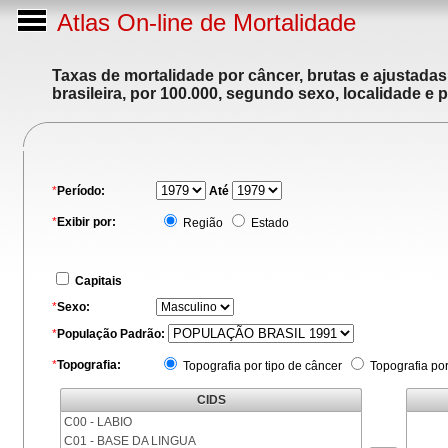
Atlas On-line de Mortalidade
Taxas de mortalidade por câncer, brutas e ajustada
brasileira, por 100.000, segundo sexo, localidade e 
*
Período:
Até
*
Exibir por:
Região
Estado
Capitais
*
Sexo:
*
População Padrão:
*
Topografia:
Topografia por tipo de câncer
Topografia po
CIDS
C00 - LABIO
C01 - BASE DA LINGUA