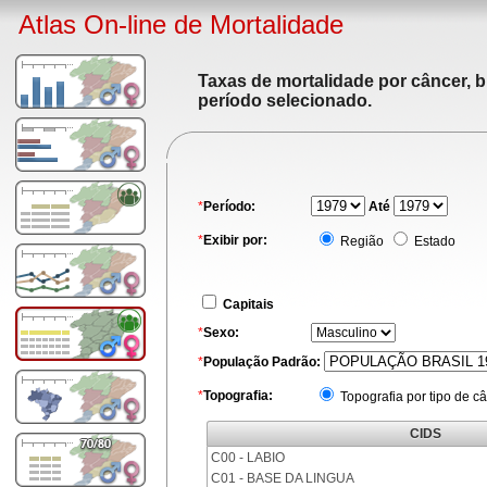
Atlas On-line de Mortalidade
Taxas de mortalidade por câncer, b
período selecionado.
*
Período:
Até
*
Exibir por:
Região
Estado
Capitais
*
Sexo:
*
População Padrão:
*
Topografia:
Topografia por tipo de c
CIDS
C00 - LABIO
C01 - BASE DA LINGUA