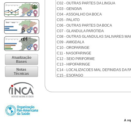
C02 - OUTRAS PARTES DA LINGUA
C03 - GENGIVA
C04 - ASSOALHO DA BOCA
C05 - PALATO
C06 - OUTRAS PARTES DA BOCA
C07 - GLANDULA PAROTIDA
C08 - OUTRAS GLANDULAS SALIVARES MA
C09 - AMIGDALA
C10 - OROFARINGE
C11 - NASOFARINGE
Atualização
C12 - SEIO PIRIFORME
Bases
C13 - HIPOFARINGE
Notas
C14 - LOCALIZACOES MAL DEFINIDAS DA F
Técnicas
C15 - ESOFAGO
C16 - ESTOMAGO
C17 - INTESTINO DELGADO
C18 - COLON
C19 - JUNCAO RETOSSIGMOIDE
C20 - RETO
C21 - ANUS E CANAL ANAL
C22 - FIGADO E VIAS BILIARES INTRA-HEPA
C23 - VESICULA BILIAR
A re
C24 - OUTRAS PARTES DAS VIAS BILIARES