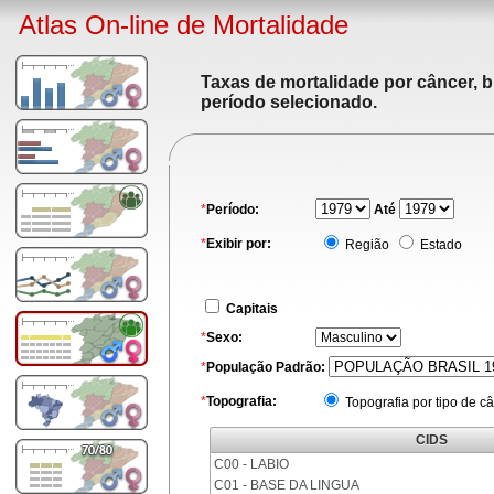
Atlas On-line de Mortalidade
Taxas de mortalidade por câncer, b
período selecionado.
*
Período:
Até
*
Exibir por:
Região
Estado
Capitais
*
Sexo:
*
População Padrão:
*
Topografia:
Topografia por tipo de c
CIDS
C00 - LABIO
C01 - BASE DA LINGUA