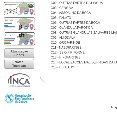
C02 - OUTRAS PARTES DA LINGUA
C03 - GENGIVA
C04 - ASSOALHO DA BOCA
C05 - PALATO
C06 - OUTRAS PARTES DA BOCA
C07 - GLANDULA PAROTIDA
C08 - OUTRAS GLANDULAS SALIVARES MA
C09 - AMIGDALA
C10 - OROFARINGE
C11 - NASOFARINGE
Atualização
C12 - SEIO PIRIFORME
Bases
C13 - HIPOFARINGE
Notas
C14 - LOCALIZACOES MAL DEFINIDAS DA F
Técnicas
C15 - ESOFAGO
C16 - ESTOMAGO
C17 - INTESTINO DELGADO
C18 - COLON
C19 - JUNCAO RETOSSIGMOIDE
C20 - RETO
C21 - ANUS E CANAL ANAL
C22 - FIGADO E VIAS BILIARES INTRA-HEPA
C23 - VESICULA BILIAR
A re
C24 - OUTRAS PARTES DAS VIAS BILIARES