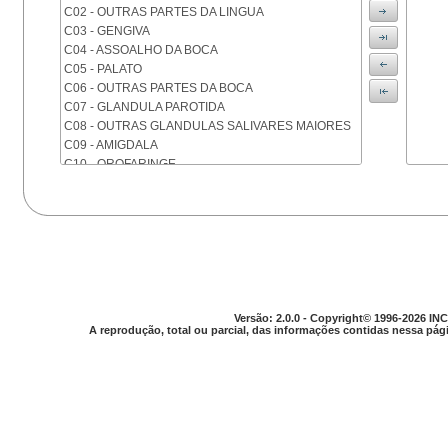
C02 - OUTRAS PARTES DA LINGUA
C03 - GENGIVA
C04 - ASSOALHO DA BOCA
C05 - PALATO
C06 - OUTRAS PARTES DA BOCA
C07 - GLANDULA PAROTIDA
C08 - OUTRAS GLANDULAS SALIVARES MAIORES
C09 - AMIGDALA
C10 - OROFARINGE
C11 - NASOFARINGE
C12 - SEIO PIRIFORME
C13 - HIPOFARINGE
C14 - LOCALIZACOES MAL DEFINIDAS DA FARINGE
C15 - ESOFAGO
C16 - ESTOMAGO
C17 - INTESTINO DELGADO
C18 - COLON
Versão: 2.0.0 - Copyright© 1996-2026 INC
A reprodução, total ou parcial, das informações contidas nessa pági
C19 - JUNCAO RETOSSIGMOIDE
C20 - RETO
C21 - ANUS E CANAL ANAL
C22 - FIGADO E VIAS BILIARES INTRA-HEPATICAS
C23 - VESICULA BILIAR
C24 - OUTRAS PARTES DAS VIAS BILIARES