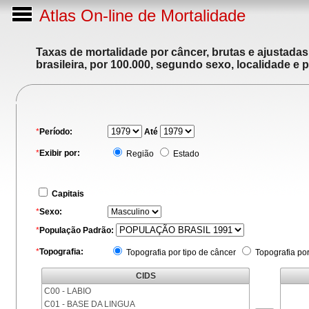
Atlas On-line de Mortalidade
Taxas de mortalidade por câncer, brutas e ajustada
brasileira, por 100.000, segundo sexo, localidade e 
*
Período:
Até
*
Exibir por:
Região
Estado
Capitais
*
Sexo:
*
População Padrão:
*
Topografia:
Topografia por tipo de câncer
Topografia po
CIDS
C00 - LABIO
C01 - BASE DA LINGUA