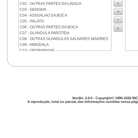
C02 - OUTRAS PARTES DA LINGUA
C03 - GENGIVA
C04 - ASSOALHO DA BOCA
C05 - PALATO
C06 - OUTRAS PARTES DA BOCA
C07 - GLANDULA PAROTIDA
C08 - OUTRAS GLANDULAS SALIVARES MAIORES
C09 - AMIGDALA
C10 - OROFARINGE
C11 - NASOFARINGE
C12 - SEIO PIRIFORME
C13 - HIPOFARINGE
C14 - LOCALIZACOES MAL DEFINIDAS DA FARINGE
C15 - ESOFAGO
C16 - ESTOMAGO
C17 - INTESTINO DELGADO
C18 - COLON
Versão: 2.0.0 - Copyright© 1996-2026 INC
A reprodução, total ou parcial, das informações contidas nessa pági
C19 - JUNCAO RETOSSIGMOIDE
C20 - RETO
C21 - ANUS E CANAL ANAL
C22 - FIGADO E VIAS BILIARES INTRA-HEPATICAS
C23 - VESICULA BILIAR
C24 - OUTRAS PARTES DAS VIAS BILIARES