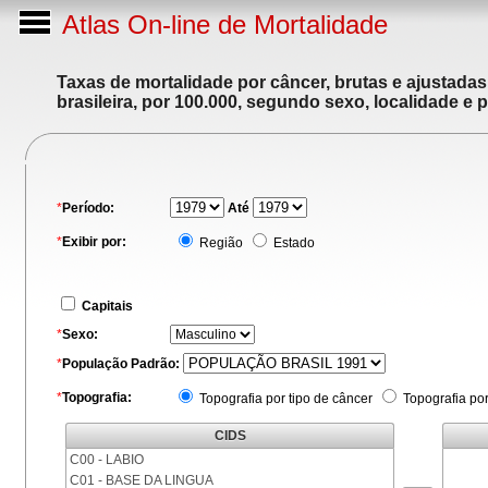
Atlas On-line de Mortalidade
Taxas de mortalidade por câncer, brutas e ajustada
brasileira, por 100.000, segundo sexo, localidade e 
*
Período:
Até
*
Exibir por:
Região
Estado
Capitais
*
Sexo:
*
População Padrão:
*
Topografia:
Topografia por tipo de câncer
Topografia po
CIDS
C00 - LABIO
C01 - BASE DA LINGUA