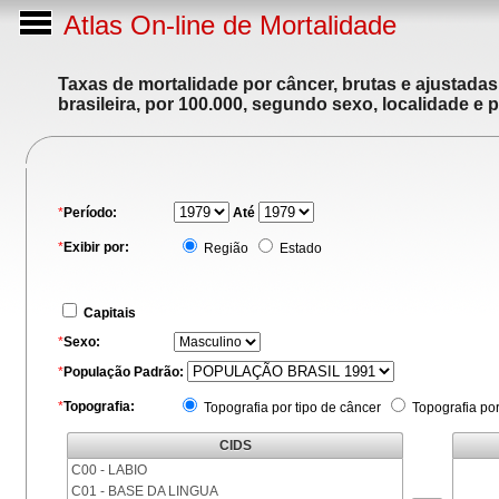
Atlas On-line de Mortalidade
Taxas de mortalidade por câncer, brutas e ajustada
brasileira, por 100.000, segundo sexo, localidade e 
*
Período:
Até
*
Exibir por:
Região
Estado
Capitais
*
Sexo:
*
População Padrão:
*
Topografia:
Topografia por tipo de câncer
Topografia po
CIDS
C00 - LABIO
C01 - BASE DA LINGUA