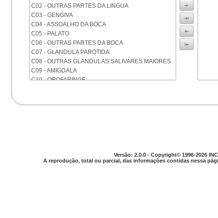
C02 - OUTRAS PARTES DA LINGUA
C03 - GENGIVA
C04 - ASSOALHO DA BOCA
C05 - PALATO
C06 - OUTRAS PARTES DA BOCA
C07 - GLANDULA PAROTIDA
C08 - OUTRAS GLANDULAS SALIVARES MAIORES
C09 - AMIGDALA
C10 - OROFARINGE
C11 - NASOFARINGE
C12 - SEIO PIRIFORME
C13 - HIPOFARINGE
C14 - LOCALIZACOES MAL DEFINIDAS DA FARINGE
C15 - ESOFAGO
C16 - ESTOMAGO
C17 - INTESTINO DELGADO
C18 - COLON
Versão: 2.0.0 - Copyright© 1996-2026 INC
A reprodução, total ou parcial, das informações contidas nessa pági
C19 - JUNCAO RETOSSIGMOIDE
C20 - RETO
C21 - ANUS E CANAL ANAL
C22 - FIGADO E VIAS BILIARES INTRA-HEPATICAS
C23 - VESICULA BILIAR
C24 - OUTRAS PARTES DAS VIAS BILIARES