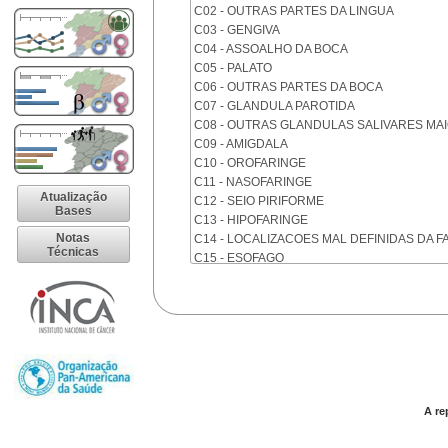
C02 - OUTRAS PARTES DA LINGUA
C03 - GENGIVA
C04 - ASSOALHO DA BOCA
C05 - PALATO
C06 - OUTRAS PARTES DA BOCA
C07 - GLANDULA PAROTIDA
C08 - OUTRAS GLANDULAS SALIVARES MA
C09 - AMIGDALA
C10 - OROFARINGE
C11 - NASOFARINGE
Atualização
C12 - SEIO PIRIFORME
Bases
C13 - HIPOFARINGE
Notas
C14 - LOCALIZACOES MAL DEFINIDAS DA F
Técnicas
C15 - ESOFAGO
C16 - ESTOMAGO
C17 - INTESTINO DELGADO
C18 - COLON
C19 - JUNCAO RETOSSIGMOIDE
C20 - RETO
C21 - ANUS E CANAL ANAL
C22 - FIGADO E VIAS BILIARES INTRA-HEPA
C23 - VESICULA BILIAR
A re
C24 - OUTRAS PARTES DAS VIAS BILIARES