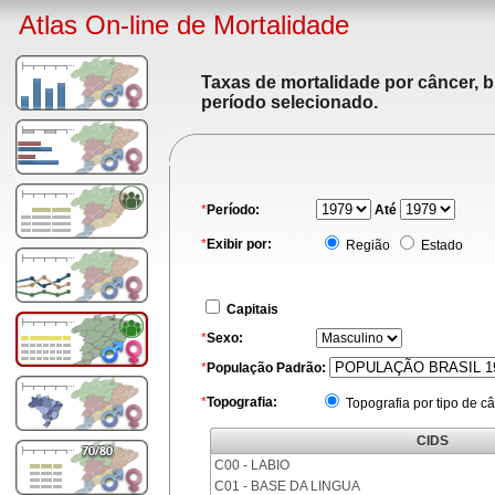
Atlas On-line de Mortalidade
Taxas de mortalidade por câncer, b
período selecionado.
*
Período:
Até
*
Exibir por:
Região
Estado
Capitais
*
Sexo:
*
População Padrão:
*
Topografia:
Topografia por tipo de c
CIDS
C00 - LABIO
C01 - BASE DA LINGUA