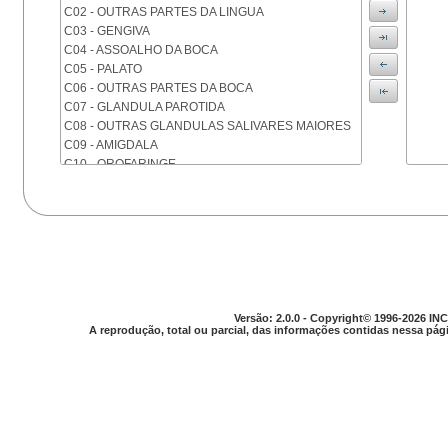
C02 - OUTRAS PARTES DA LINGUA
C03 - GENGIVA
C04 - ASSOALHO DA BOCA
C05 - PALATO
C06 - OUTRAS PARTES DA BOCA
C07 - GLANDULA PAROTIDA
C08 - OUTRAS GLANDULAS SALIVARES MAIORES
C09 - AMIGDALA
C10 - OROFARINGE
C11 - NASOFARINGE
C12 - SEIO PIRIFORME
C13 - HIPOFARINGE
C14 - LOCALIZACOES MAL DEFINIDAS DA FARINGE
C15 - ESOFAGO
C16 - ESTOMAGO
C17 - INTESTINO DELGADO
C18 - COLON
Versão: 2.0.0 - Copyright© 1996-2026 INC
A reprodução, total ou parcial, das informações contidas nessa pági
C19 - JUNCAO RETOSSIGMOIDE
C20 - RETO
C21 - ANUS E CANAL ANAL
C22 - FIGADO E VIAS BILIARES INTRA-HEPATICAS
C23 - VESICULA BILIAR
C24 - OUTRAS PARTES DAS VIAS BILIARES