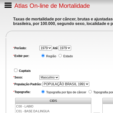
Atlas On-line de Mortalidade
Taxas de mortalidade por câncer, brutas e ajustada
brasileira, por 100.000, segundo sexo, localidade e 
*
Período:
Até
*
Exibir por:
Região
Estado
Capitais
*
Sexo:
*
População Padrão:
*
Topografia:
Topografia por tipo de câncer
Topografia po
CIDS
C00 - LABIO
C01 - BASE DA LINGUA