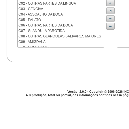
C02 - OUTRAS PARTES DA LINGUA
C03 - GENGIVA
C04 - ASSOALHO DA BOCA
C05 - PALATO
C06 - OUTRAS PARTES DA BOCA
C07 - GLANDULA PAROTIDA
C08 - OUTRAS GLANDULAS SALIVARES MAIORES
C09 - AMIGDALA
C10 - OROFARINGE
C11 - NASOFARINGE
C12 - SEIO PIRIFORME
C13 - HIPOFARINGE
C14 - LOCALIZACOES MAL DEFINIDAS DA FARINGE
C15 - ESOFAGO
C16 - ESTOMAGO
C17 - INTESTINO DELGADO
C18 - COLON
Versão: 2.0.0 - Copyright© 1996-2026 INC
A reprodução, total ou parcial, das informações contidas nessa pági
C19 - JUNCAO RETOSSIGMOIDE
C20 - RETO
C21 - ANUS E CANAL ANAL
C22 - FIGADO E VIAS BILIARES INTRA-HEPATICAS
C23 - VESICULA BILIAR
C24 - OUTRAS PARTES DAS VIAS BILIARES