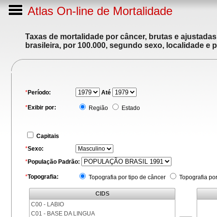
Atlas On-line de Mortalidade
Taxas de mortalidade por câncer, brutas e ajustada
brasileira, por 100.000, segundo sexo, localidade e 
*
Período:
Até
*
Exibir por:
Região
Estado
Capitais
*
Sexo:
*
População Padrão:
*
Topografia:
Topografia por tipo de câncer
Topografia po
CIDS
C00 - LABIO
C01 - BASE DA LINGUA