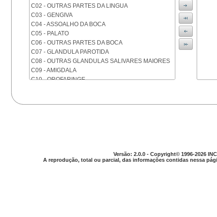
C02 - OUTRAS PARTES DA LINGUA
C03 - GENGIVA
C04 - ASSOALHO DA BOCA
C05 - PALATO
C06 - OUTRAS PARTES DA BOCA
C07 - GLANDULA PAROTIDA
C08 - OUTRAS GLANDULAS SALIVARES MAIORES
C09 - AMIGDALA
C10 - OROFARINGE
C11 - NASOFARINGE
C12 - SEIO PIRIFORME
C13 - HIPOFARINGE
C14 - LOCALIZACOES MAL DEFINIDAS DA FARINGE
C15 - ESOFAGO
C16 - ESTOMAGO
C17 - INTESTINO DELGADO
C18 - COLON
Versão: 2.0.0 - Copyright© 1996-2026 INC
A reprodução, total ou parcial, das informações contidas nessa pági
C19 - JUNCAO RETOSSIGMOIDE
C20 - RETO
C21 - ANUS E CANAL ANAL
C22 - FIGADO E VIAS BILIARES INTRA-HEPATICAS
C23 - VESICULA BILIAR
C24 - OUTRAS PARTES DAS VIAS BILIARES