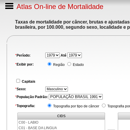
Atlas On-line de Mortalidade
Taxas de mortalidade por câncer, brutas e ajustada
brasileira, por 100.000, segundo sexo, localidade e 
*
Período:
Até
*
Exibir por:
Região
Estado
Capitais
*
Sexo:
*
População Padrão:
*
Topografia:
Topografia por tipo de câncer
Topografia po
CIDS
C00 - LABIO
C01 - BASE DA LINGUA