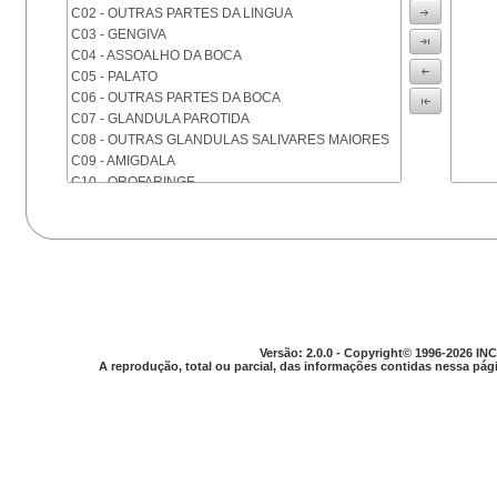
C02 - OUTRAS PARTES DA LINGUA
C03 - GENGIVA
C04 - ASSOALHO DA BOCA
C05 - PALATO
C06 - OUTRAS PARTES DA BOCA
C07 - GLANDULA PAROTIDA
C08 - OUTRAS GLANDULAS SALIVARES MAIORES
C09 - AMIGDALA
C10 - OROFARINGE
C11 - NASOFARINGE
C12 - SEIO PIRIFORME
C13 - HIPOFARINGE
C14 - LOCALIZACOES MAL DEFINIDAS DA FARINGE
C15 - ESOFAGO
C16 - ESTOMAGO
C17 - INTESTINO DELGADO
C18 - COLON
Versão: 2.0.0 - Copyright© 1996-2026 INC
A reprodução, total ou parcial, das informações contidas nessa pági
C19 - JUNCAO RETOSSIGMOIDE
C20 - RETO
C21 - ANUS E CANAL ANAL
C22 - FIGADO E VIAS BILIARES INTRA-HEPATICAS
C23 - VESICULA BILIAR
C24 - OUTRAS PARTES DAS VIAS BILIARES