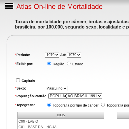
Atlas On-line de Mortalidade
Taxas de mortalidade por câncer, brutas e ajustada
brasileira, por 100.000, segundo sexo, localidade e 
*
Período:
Até
*
Exibir por:
Região
Estado
Capitais
*
Sexo:
*
População Padrão:
*
Topografia:
Topografia por tipo de câncer
Topografia po
CIDS
C00 - LABIO
C01 - BASE DA LINGUA