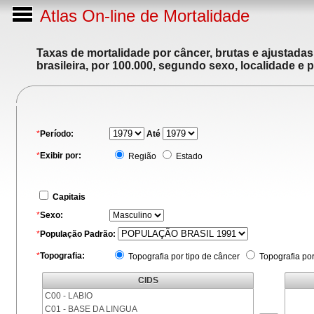
Atlas On-line de Mortalidade
Taxas de mortalidade por câncer, brutas e ajustada
brasileira, por 100.000, segundo sexo, localidade e 
*
Período:
Até
*
Exibir por:
Região
Estado
Capitais
*
Sexo:
*
População Padrão:
*
Topografia:
Topografia por tipo de câncer
Topografia po
CIDS
C00 - LABIO
C01 - BASE DA LINGUA