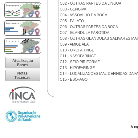
C02 - OUTRAS PARTES DA LINGUA
C03 - GENGIVA
C04 - ASSOALHO DA BOCA
C05 - PALATO
C06 - OUTRAS PARTES DA BOCA
C07 - GLANDULA PAROTIDA
C08 - OUTRAS GLANDULAS SALIVARES MA
C09 - AMIGDALA
C10 - OROFARINGE
C11 - NASOFARINGE
Atualização
C12 - SEIO PIRIFORME
Bases
C13 - HIPOFARINGE
Notas
C14 - LOCALIZACOES MAL DEFINIDAS DA F
Técnicas
C15 - ESOFAGO
C16 - ESTOMAGO
C17 - INTESTINO DELGADO
C18 - COLON
C19 - JUNCAO RETOSSIGMOIDE
C20 - RETO
C21 - ANUS E CANAL ANAL
C22 - FIGADO E VIAS BILIARES INTRA-HEPA
C23 - VESICULA BILIAR
A re
C24 - OUTRAS PARTES DAS VIAS BILIARES