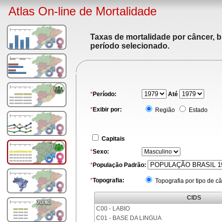
Atlas On-line de Mortalidade
Taxas de mortalidade por câncer, b
período selecionado.
*
Período:
Até
*
Exibir por:
Região
Estado
Capitais
*
Sexo:
*
População Padrão:
*
Topografia:
Topografia por tipo de c
CIDS
C00 - LABIO
C01 - BASE DA LINGUA