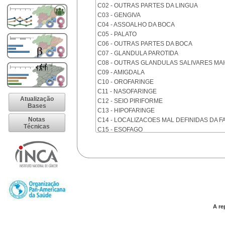
C02 - OUTRAS PARTES DA LINGUA
C03 - GENGIVA
C04 - ASSOALHO DA BOCA
C05 - PALATO
C06 - OUTRAS PARTES DA BOCA
C07 - GLANDULA PAROTIDA
C08 - OUTRAS GLANDULAS SALIVARES MA
C09 - AMIGDALA
C10 - OROFARINGE
C11 - NASOFARINGE
Atualização
C12 - SEIO PIRIFORME
Bases
C13 - HIPOFARINGE
Notas
C14 - LOCALIZACOES MAL DEFINIDAS DA F
Técnicas
C15 - ESOFAGO
C16 - ESTOMAGO
C17 - INTESTINO DELGADO
C18 - COLON
C19 - JUNCAO RETOSSIGMOIDE
C20 - RETO
C21 - ANUS E CANAL ANAL
C22 - FIGADO E VIAS BILIARES INTRA-HEPA
C23 - VESICULA BILIAR
A re
C24 - OUTRAS PARTES DAS VIAS BILIARES