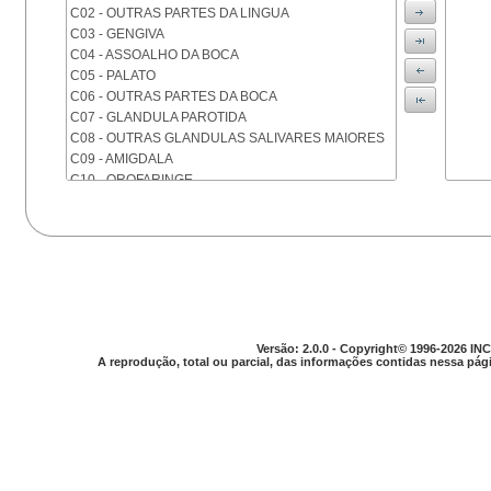
C02 - OUTRAS PARTES DA LINGUA
C03 - GENGIVA
C04 - ASSOALHO DA BOCA
C05 - PALATO
C06 - OUTRAS PARTES DA BOCA
C07 - GLANDULA PAROTIDA
C08 - OUTRAS GLANDULAS SALIVARES MAIORES
C09 - AMIGDALA
C10 - OROFARINGE
C11 - NASOFARINGE
C12 - SEIO PIRIFORME
C13 - HIPOFARINGE
C14 - LOCALIZACOES MAL DEFINIDAS DA FARINGE
C15 - ESOFAGO
C16 - ESTOMAGO
C17 - INTESTINO DELGADO
C18 - COLON
Versão: 2.0.0 - Copyright© 1996-2026 INC
A reprodução, total ou parcial, das informações contidas nessa pági
C19 - JUNCAO RETOSSIGMOIDE
C20 - RETO
C21 - ANUS E CANAL ANAL
C22 - FIGADO E VIAS BILIARES INTRA-HEPATICAS
C23 - VESICULA BILIAR
C24 - OUTRAS PARTES DAS VIAS BILIARES