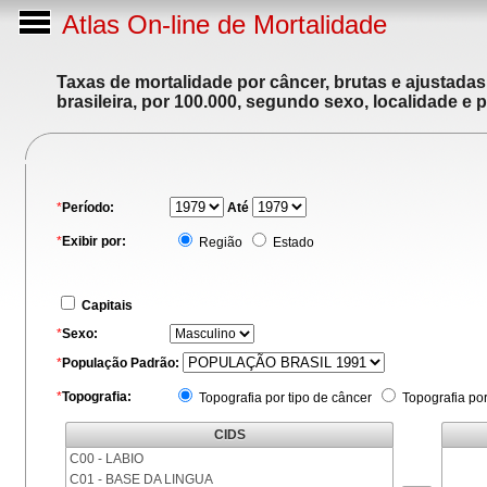
Atlas On-line de Mortalidade
Taxas de mortalidade por câncer, brutas e ajustada
brasileira, por 100.000, segundo sexo, localidade e 
*
Período:
Até
*
Exibir por:
Região
Estado
Capitais
*
Sexo:
*
População Padrão:
*
Topografia:
Topografia por tipo de câncer
Topografia po
CIDS
C00 - LABIO
C01 - BASE DA LINGUA