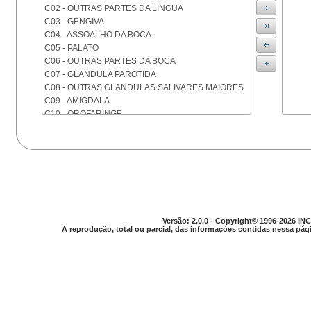
C02 - OUTRAS PARTES DA LINGUA
C03 - GENGIVA
C04 - ASSOALHO DA BOCA
C05 - PALATO
C06 - OUTRAS PARTES DA BOCA
C07 - GLANDULA PAROTIDA
C08 - OUTRAS GLANDULAS SALIVARES MAIORES
C09 - AMIGDALA
C10 - OROFARINGE
C11 - NASOFARINGE
C12 - SEIO PIRIFORME
C13 - HIPOFARINGE
C14 - LOCALIZACOES MAL DEFINIDAS DA FARINGE
C15 - ESOFAGO
C16 - ESTOMAGO
C17 - INTESTINO DELGADO
C18 - COLON
Versão: 2.0.0 - Copyright© 1996-2026 INC
A reprodução, total ou parcial, das informações contidas nessa pági
C19 - JUNCAO RETOSSIGMOIDE
C20 - RETO
C21 - ANUS E CANAL ANAL
C22 - FIGADO E VIAS BILIARES INTRA-HEPATICAS
C23 - VESICULA BILIAR
C24 - OUTRAS PARTES DAS VIAS BILIARES