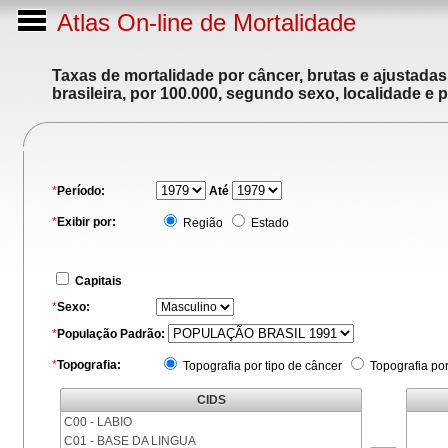
Atlas On-line de Mortalidade
Taxas de mortalidade por câncer, brutas e ajustada
brasileira, por 100.000, segundo sexo, localidade e 
*
Período:
Até
*
Exibir por:
Região
Estado
Capitais
*
Sexo:
*
População Padrão:
*
Topografia:
Topografia por tipo de câncer
Topografia po
CIDS
C00 - LABIO
C01 - BASE DA LINGUA