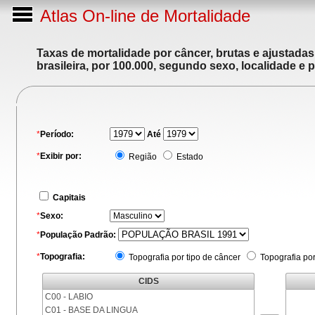
Atlas On-line de Mortalidade
Taxas de mortalidade por câncer, brutas e ajustada
brasileira, por 100.000, segundo sexo, localidade e 
*
Período:
Até
*
Exibir por:
Região
Estado
Capitais
*
Sexo:
*
População Padrão:
*
Topografia:
Topografia por tipo de câncer
Topografia po
CIDS
C00 - LABIO
C01 - BASE DA LINGUA