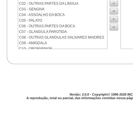
C02 - OUTRAS PARTES DA LINGUA
C03 - GENGIVA
C04 - ASSOALHO DA BOCA
C05 - PALATO
C06 - OUTRAS PARTES DA BOCA
C07 - GLANDULA PAROTIDA
C08 - OUTRAS GLANDULAS SALIVARES MAIORES
C09 - AMIGDALA
C10 - OROFARINGE
C11 - NASOFARINGE
C12 - SEIO PIRIFORME
C13 - HIPOFARINGE
C14 - LOCALIZACOES MAL DEFINIDAS DA FARINGE
C15 - ESOFAGO
C16 - ESTOMAGO
C17 - INTESTINO DELGADO
C18 - COLON
Versão: 2.0.0 - Copyright© 1996-2026 INC
A reprodução, total ou parcial, das informações contidas nessa pági
C19 - JUNCAO RETOSSIGMOIDE
C20 - RETO
C21 - ANUS E CANAL ANAL
C22 - FIGADO E VIAS BILIARES INTRA-HEPATICAS
C23 - VESICULA BILIAR
C24 - OUTRAS PARTES DAS VIAS BILIARES