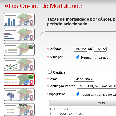
Atlas On-line de Mortalidade
Taxas de mortalidade por câncer, b
período selecionado.
*
Período:
Até
*
Exibir por:
Região
Estado
Capitais
*
Sexo:
*
População Padrão:
*
Topografia:
Topografia por tipo de c
CIDS
C00 - LABIO
C01 - BASE DA LINGUA