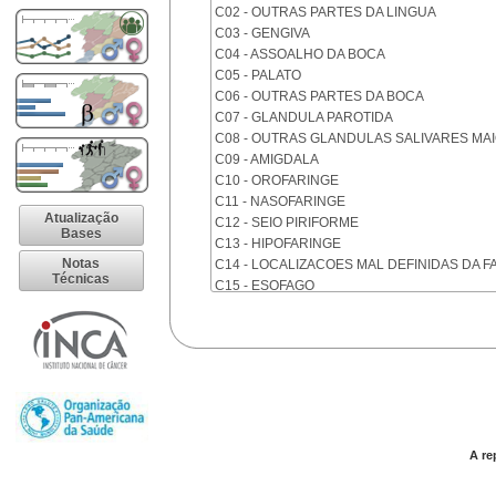
C02 - OUTRAS PARTES DA LINGUA
C03 - GENGIVA
C04 - ASSOALHO DA BOCA
C05 - PALATO
C06 - OUTRAS PARTES DA BOCA
C07 - GLANDULA PAROTIDA
C08 - OUTRAS GLANDULAS SALIVARES MA
C09 - AMIGDALA
C10 - OROFARINGE
C11 - NASOFARINGE
Atualização
C12 - SEIO PIRIFORME
Bases
C13 - HIPOFARINGE
Notas
C14 - LOCALIZACOES MAL DEFINIDAS DA F
Técnicas
C15 - ESOFAGO
C16 - ESTOMAGO
C17 - INTESTINO DELGADO
C18 - COLON
C19 - JUNCAO RETOSSIGMOIDE
C20 - RETO
C21 - ANUS E CANAL ANAL
C22 - FIGADO E VIAS BILIARES INTRA-HEPA
C23 - VESICULA BILIAR
A re
C24 - OUTRAS PARTES DAS VIAS BILIARES