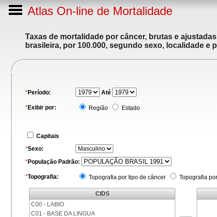
Atlas On-line de Mortalidade
Taxas de mortalidade por câncer, brutas e ajustada
brasileira, por 100.000, segundo sexo, localidade e 
*
Período:
Até
*
Exibir por:
Região
Estado
Capitais
*
Sexo:
*
População Padrão:
*
Topografia:
Topografia por tipo de câncer
Topografia po
CIDS
C00 - LABIO
C01 - BASE DA LINGUA