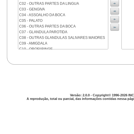
C02 - OUTRAS PARTES DA LINGUA
C03 - GENGIVA
C04 - ASSOALHO DA BOCA
C05 - PALATO
C06 - OUTRAS PARTES DA BOCA
C07 - GLANDULA PAROTIDA
C08 - OUTRAS GLANDULAS SALIVARES MAIORES
C09 - AMIGDALA
C10 - OROFARINGE
C11 - NASOFARINGE
C12 - SEIO PIRIFORME
C13 - HIPOFARINGE
C14 - LOCALIZACOES MAL DEFINIDAS DA FARINGE
C15 - ESOFAGO
C16 - ESTOMAGO
C17 - INTESTINO DELGADO
C18 - COLON
Versão: 2.0.0 - Copyright© 1996-2026 INC
A reprodução, total ou parcial, das informações contidas nessa pági
C19 - JUNCAO RETOSSIGMOIDE
C20 - RETO
C21 - ANUS E CANAL ANAL
C22 - FIGADO E VIAS BILIARES INTRA-HEPATICAS
C23 - VESICULA BILIAR
C24 - OUTRAS PARTES DAS VIAS BILIARES