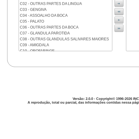
C02 - OUTRAS PARTES DA LINGUA
C03 - GENGIVA
C04 - ASSOALHO DA BOCA
C05 - PALATO
C06 - OUTRAS PARTES DA BOCA
C07 - GLANDULA PAROTIDA
C08 - OUTRAS GLANDULAS SALIVARES MAIORES
C09 - AMIGDALA
C10 - OROFARINGE
C11 - NASOFARINGE
C12 - SEIO PIRIFORME
C13 - HIPOFARINGE
C14 - LOCALIZACOES MAL DEFINIDAS DA FARINGE
C15 - ESOFAGO
C16 - ESTOMAGO
C17 - INTESTINO DELGADO
C18 - COLON
Versão: 2.0.0 - Copyright© 1996-2026 INC
A reprodução, total ou parcial, das informações contidas nessa pági
C19 - JUNCAO RETOSSIGMOIDE
C20 - RETO
C21 - ANUS E CANAL ANAL
C22 - FIGADO E VIAS BILIARES INTRA-HEPATICAS
C23 - VESICULA BILIAR
C24 - OUTRAS PARTES DAS VIAS BILIARES