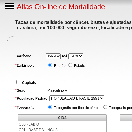
Atlas On-line de Mortalidade
Taxas de mortalidade por câncer, brutas e ajustada
brasileira, por 100.000, segundo sexo, localidade e 
*
Período:
Até
*
Exibir por:
Região
Estado
Capitais
*
Sexo:
*
População Padrão:
*
Topografia:
Topografia por tipo de câncer
Topografia po
CIDS
C00 - LABIO
C01 - BASE DA LINGUA